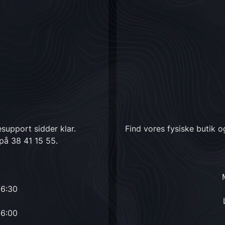
support sidder klar.
Find vores fysiske butik 
 på
38 41 15 55
.
16:30
16:00