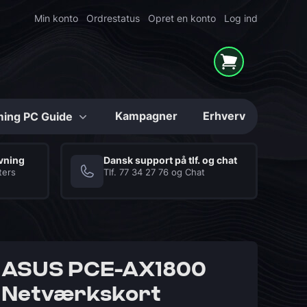
Min konto
Ordrestatus
Opret en konto
Log ind
Kampagner
Erhverv
ing PC Guide
Konfigurerbare
ivning
Dansk support på tlf. og chat
ters
Tlf.
77 34 27 76
og
Chat
Mighty Shark
Series
High-end Gaming PC'er
i unikke løsninger
Hukommelse (RAM)
Kabinetter
ASUS PCE-AX1800
Netværkskort