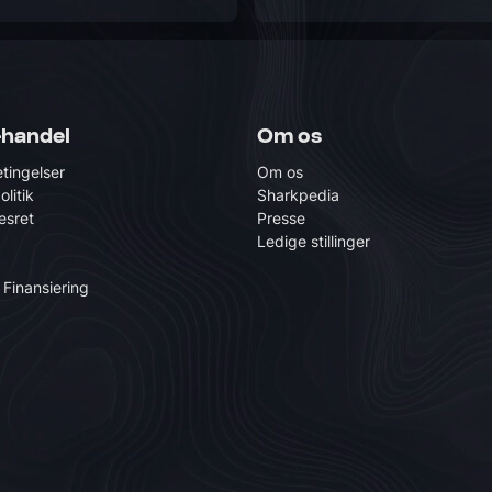
-handel
Om os
tingelser
Om os
olitik
Sharkpedia
esret
Presse
Ledige stillinger
 Finansiering