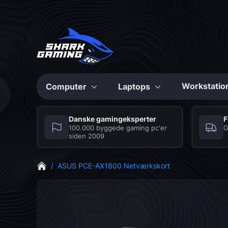
Workstatio
Computer
Laptops
Konfigurerbare
Konfigurerbare
Danske gamingeksperter
F
100.000 byggede gaming pc'er
G
siden 2009
Max Bite
Shark Gaming
Series
Laptops
/
ASUS PCE-AX1800 Netværkskort
De stærkeste Gaming
Seriøse gaming laptops
PC’er til prisen
med et hav af fordele
CS2 Gaming PC
Grafikkort
Mus
Fortnite Gaming PC
Musemåtte
Bundkort