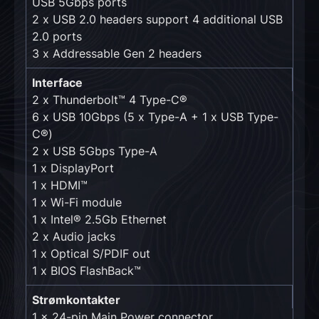
USB 5Gbps ports
2 x USB 2.0 headers support 4 additional USB
2.0 ports
3 x Addressable Gen 2 headers
Interface
2 x Thunderbolt™ 4 Type-C®
6 x USB 10Gbps (5 x Type-A + 1 x USB Type-
C®)
2 x USB 5Gbps Type-A
1 x DisplayPort
1 x HDMI™
1 x Wi-Fi module
1 x Intel® 2.5Gb Ethernet
2 x Audio jacks
1 x Optical S/PDIF out
1 x BIOS FlashBack™
Strømkontakter
1 x 24-pin Main Power connector