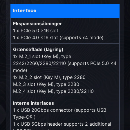
Interface
Ekspansionsåbninger
1 x PCIe 5.0 x16 slot
1 x PCIe 4.0 x16 slot (supports x4 mode)
Grænseflade (lagring)
1x M.2_1 slot (Key M), type
2242/2260/2280/22110 (supports PCIe 5.0 x4
mode)
1x M.2_2 slot (Key M), type 2280
M.2_3 slot (Key M), type 2280
M.2_4 slot (Key M), type 2280/22110
Interne interfaces
1 x USB 20Gbps connector (supports USB
Type-C® )
1 x USB 5Gbps header supports 2 additional