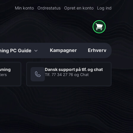
Min konto
Ordrestatus
Opret en konto
Log ind
Kampagner
Erhverv
ing PC Guide
Konfigurerbare
ivning
Dansk support på tlf. og chat
ters
Tlf.
77 34 27 76
og
Chat
Mighty Shark
Series
High-end Gaming PC'er
i unikke løsninger
Hukommelse (RAM)
Kabinetter