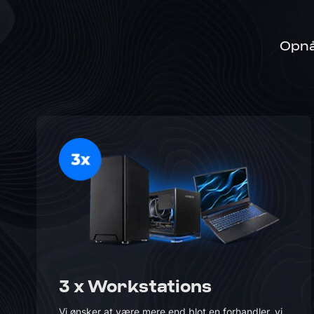
Opnå
3 x Workstations
Vi ønsker at være mere end blot en forhandler, vi