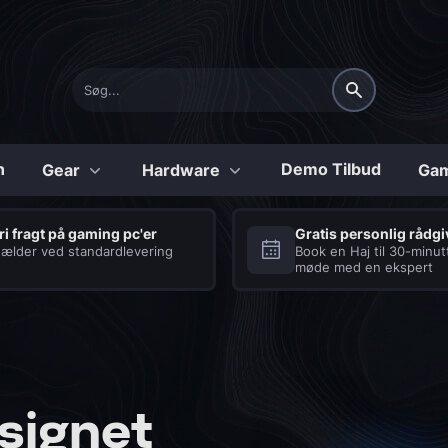
n
Demo Tilbud
Gear
Hardware
Gam
Konfigurerbare
ri fragt på gaming pc'er
Gratis personlig rådg
ælder ved standardlevering
Book en Haj til 30-minut
møde med en ekspert
Shark
Tilbehør
Series
Laptops
Seriøse Gaming PC’er
Se vores udvalg af
med et hav af fordele
tilbehør til gaming
laptops
COD:BO6 Gaming PC
Processor og køling
Tastatur
Diablo 4 Gaming PC
Strømforsyning
Headset
signet