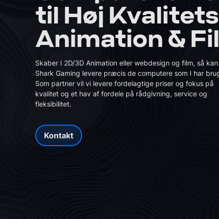
til Høj Kvalitets
Book en Haj
Book en gratis samtale
Animation & Fi
Få personlig rådgivning
og find den perfekte
Skaber I 2D/3D Animation eller webdesign og film, så kan
GTA5 Gaming PC
Harddisk og SSD
Skærm
Valorant Gaming P
Gamer stol
Netværk
Gaming PC
Shark Gaming levere præcis de computere som I har brug
Som partner vil vi levere fordelagtige priser og fokus på
kvalitet og et hav af fordele på rådgivning, service og
fleksibilitet.
Kontakt