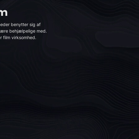
lm
heder benytter sig af
 være behjælpelige med.
er film virksomhed.