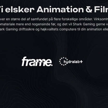
i elsker Animation & Fi
iver en større del af samfundet på flere forskellige områder. Virksom
omateriale mere end nogensinde før, og det vil Shark Gaming gerne
ark Gaming driftssikre og højkvalitets computere til din animation ell