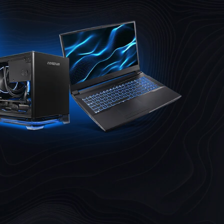
Ready, Set, Game
Klar til gaming
Færdigbyggede PC'er
og samlede pakke
Software
Se alle gaming guides her
Shark Gaming Gear
LED Lys