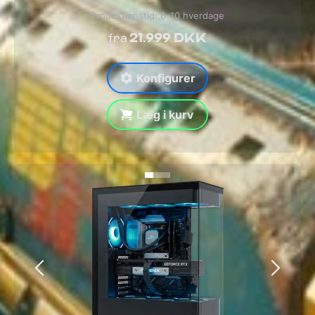
Produktionstid: 6-10 hverdage
21.999 DKK
fra
Konfigurer
Læg i kurv