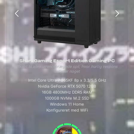
SharkGaming Esport Edition Gaming PC
Skabt til konkurrenceprægede spil, hvor hurtig respons
betyder noget
Intel Core Ultra 7 265KF 8p x 3.3/5.5 GHz
Nvidia GeForce RTX 5070 12GB
16GB 4800MHz DDR5 RAM
1000GB NVMe M.2 SSD
Windows 11 Home
Konfigureret med WiFi