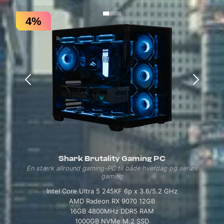
4%
Shark Brutality Gaming PC
En stærk allround gaming-PC til både hverdag og seriøs
gaming
Intel Core Ultra 5 245KF 6p x 3.6/5.2 GHz
AMD Radeon RX 9070 12GB
16GB 4800MHz DDR5 RAM
1000GB NVMe M.2 SSD