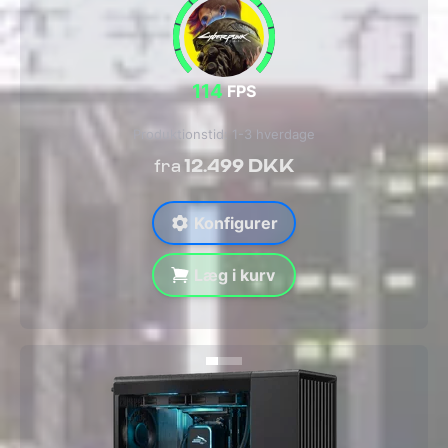
114
FPS
Produktionstid: 1-3 hverdage
12.499 DKK
fra
Konfigurer
Læg i kurv