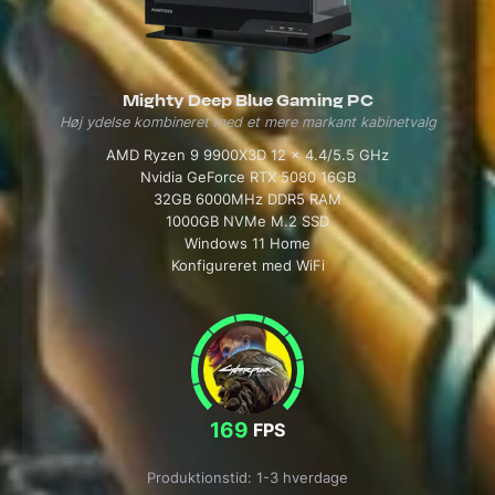
Mighty Deep Blue Gaming PC
Høj ydelse kombineret med et mere markant kabinetvalg
AMD Ryzen 9 9900X3D 12 x 4.4/5.5 GHz
Nvidia GeForce RTX 5080 16GB
32GB 6000MHz DDR5 RAM
1000GB NVMe M.2 SSD
Windows 11 Home
Konfigureret med WiFi
169
FPS
Produktionstid: 1-3 hverdage