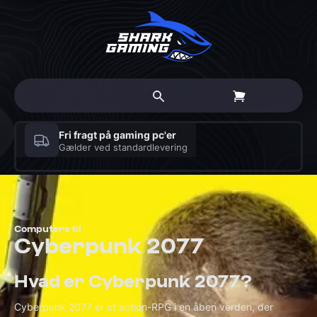
Gratis personlig rådgivning
Book en Haj til 30-minutters møde med en ekspert
Computere til
Cyberpunk 2077
Hvad er Cyberpunk 2077?
Cyberpunk 2077 er et action-RPG i en åben verden, der