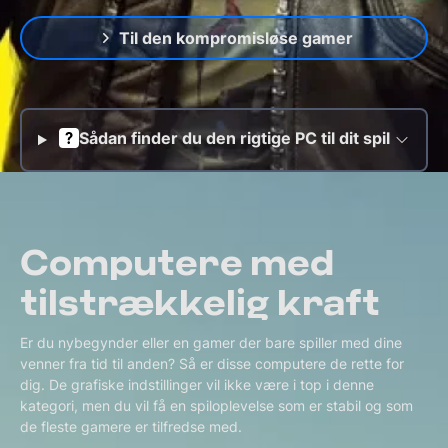
Til den kompromisløse gamer
Sådan finder du den rigtige PC til dit spil
Computere med
tilstrækkelig kraft
Er du nybegynder eller en gamer der bare spiller med dine
venner fra tid til anden? Så er disse computere de rette for
dig. De grafiske indstillinger vil ikke være i top i denne
kategori, men du vil få en spiloplevelse som er stabil og som
de fleste gamere er tilfredse med.