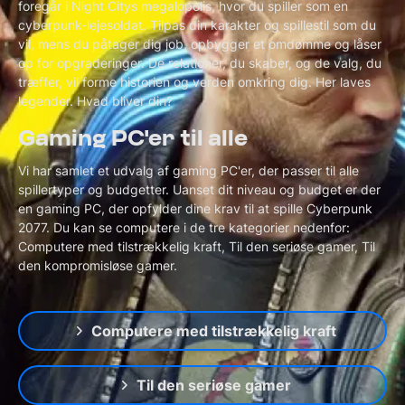
foregår i Night Citys megalopolis, hvor du spiller som en
cyberpunk-lejesoldat. Tilpas din karakter og spillestil som du
vil, mens du påtager dig job, opbygger et omdømme og låser
op for opgraderinger. De relationer, du skaber, og de valg, du
træffer, vil forme historien og verden omkring dig. Her laves
legender. Hvad bliver din?
Gaming PC'er til alle
Vi har samlet et udvalg af gaming PC'er, der passer til alle
spillertyper og budgetter. Uanset dit niveau og budget er der
en gaming PC, der opfylder dine krav til at spille Cyberpunk
2077. Du kan se computere i de tre kategorier nedenfor:
Computere med tilstrækkelig kraft, Til den seriøse gamer, Til
den kompromisløse gamer.
Computere med tilstrækkelig kraft
Til den seriøse gamer