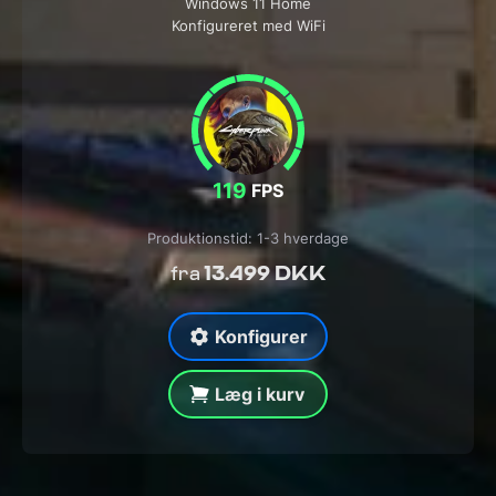
Windows 11 Home
Konfigureret med WiFi
119
FPS
Produktionstid: 1-3 hverdage
13.499 DKK
fra
Konfigurer
Læg i kurv