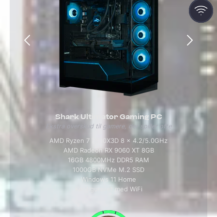
Shark Ultimator Gaming PC
Ekstra overskud til gamere, der spiller ofte
AMD Ryzen 7 7800X3D 8 x 4.2/5.0GHz
AMD Radeon RX 9060 XT 8GB
16GB 4800MHz DDR5 RAM
1000GB NVMe M.2 SSD
Windows 11 Home
Konfigureret med WiFi