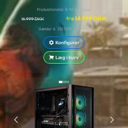
Produktionstid: 6-10 hverdage
14.999 DKK
fra
16.999 DKK
Gælder d. 25/7/26 - 25/8/26
Konfigurer
Læg i kurv