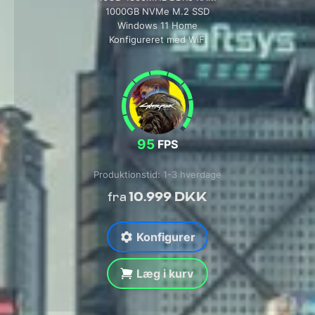
1000GB NVMe M.2 SSD
Windows 11 Home
Konfigureret med WiFi
95
FPS
Produktionstid: 1-3 hverdage
10.999 DKK
fra
Konfigurer
Læg i kurv