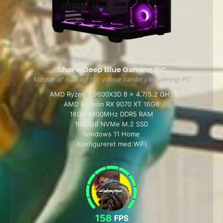
Shark Deep Blue Gaming PC
Masser af RGB og høj ydelse samlet i én gaming-PC
AMD Ryzen 7 9800X3D 8 x 4.7/5.2 GHz
AMD Radeon RX 9070 XT 16GB
16GB 4800MHz DDR5 RAM
1000GB NVMe M.2 SSD
Windows 11 Home
Konfigureret med WiFi
158
FPS