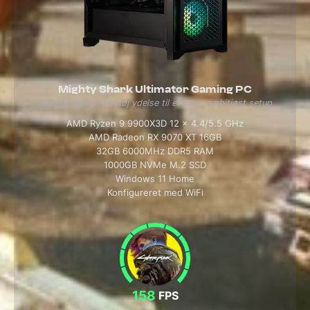
Mighty Shark Ultimator Gaming PC
Særligt design og høj ydelse til et mere ambitiøst setup
AMD Ryzen 9 9900X3D 12 x 4.4/5.5 GHz
AMD Radeon RX 9070 XT 16GB
32GB 6000MHz DDR5 RAM
1000GB NVMe M.2 SSD
Windows 11 Home
Konfigureret med WiFi
158
FPS