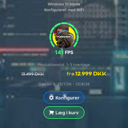
Windows 11 Home
Konfigureret med WiFi
141
FPS
Produktionstid: 1-3 hverdage
12.999 DKK
fra
13.499 DKK
Gælder d. 25/7/26 - 25/8/26
Konfigurer
Læg i kurv