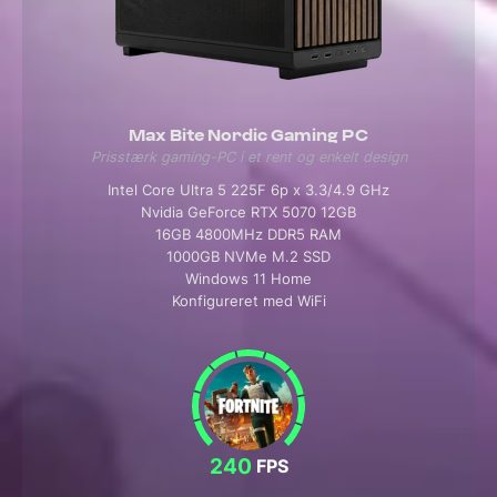
Max Bite Nordic Gaming PC
Prisstærk gaming-PC i et rent og enkelt design
Intel Core Ultra 5 225F 6p x 3.3/4.9 GHz
Nvidia GeForce RTX 5070 12GB
16GB 4800MHz DDR5 RAM
1000GB NVMe M.2 SSD
Windows 11 Home
Konfigureret med WiFi
240
FPS