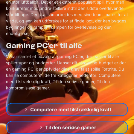
en stor luftballon. Det er et ekstremt populært spil, hvor man
konkurrerer mod andre spillere indtil den sidste overlevende
står tilbage. Der skal samarbejdes med sine team-mates for at
vinde, og øen kan udforskes for at finde loot, der kan bygges
bygninger og ramper i kampen for overlevelse og den
endelige sejr.
Gaming PC'er til alle
Vi har samlet et udvalg af gaming PC'er, der passer til alle
spillertyper og budgetter. Uanset dit niveau og budget er der
en gaming PC, der opfylder dine krav til at spille Fortnite. Du
kan se computere i de tre kategorier nedenfor: Computere
med tilstrækkelig kraft, Til den seriøse gamer, Til den
kompromisløse gamer.
Computere med tilstrækkelig kraft
Til den seriøse gamer