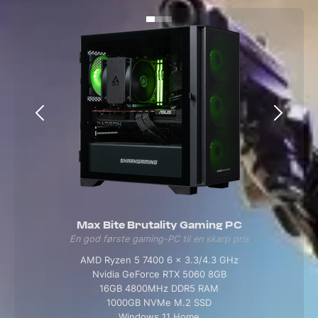
Max Bite Brutality Gaming PC
En god første gaming-PC til en skarp pris
AMD Ryzen 5 7400 6 x 3.3/4.3 GHz
Nvidia GeForce RTX 5060 8GB
16GB 4800MHz DDR5 RAM
1000GB NVMe M.2 SSD
Windows 11 Home