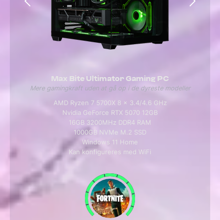
Max Bite Ultimator Gaming PC
Mere gamingkraft uden at gå op i de dyreste modeller
AMD Ryzen 7 5700X 8 x 3.4/4.6 GHz
Nvidia GeForce RTX 5070 12GB
16GB 3200MHz DDR4 RAM
1000GB NVMe M.2 SSD
Windows 11 Home
Kan konfigureres med WiFi