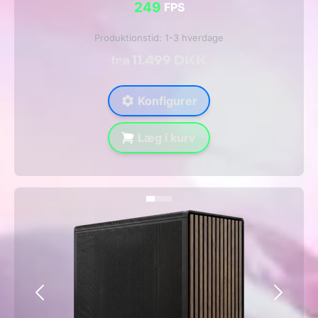
249
FPS
Produktionstid: 1-3 hverdage
11.499 DKK
fra
Konfigurer
Læg i kurv