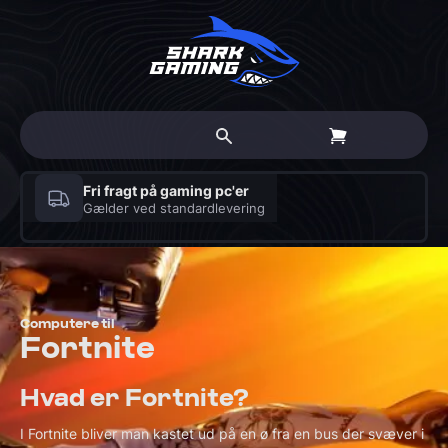
Gratis personlig rådgivning
Book en Haj til 30-minutters møde med en ekspert
Computere til
Fortnite
Hvad er Fortnite?
I Fortnite bliver man kastet ud på en ø fra en bus der svæver i