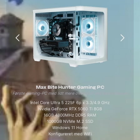
Max Bite Hunter Gaming PC
Første gaming-PC med lidt mere overskud end basisniveauet
Intel Core Ultra 5 225F 6p x 3.3/4.9 GHz
Nvidia GeForce RTX 5060 Ti 8GB
16GB 4800MHz DDR5 RAM
1000GB NVMe M.2 SSD
Windows 11 Home
Konfigureret med WiFi