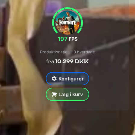
197
FPS
Produktionstid: 1-3 hverdage
10.299 DKK
fra
Konfigurer
Læg i kurv