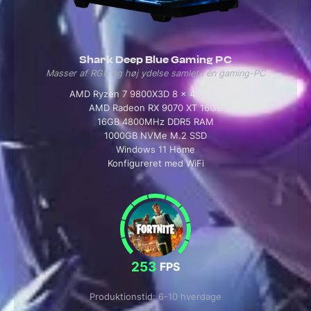
Shark Deep Blue Gaming PC
Masser af RGB og høj ydelse samlet i én gaming-PC
AMD Ryzen 7 9800X3D 8 x 4.7/5.2 GHz
AMD Radeon RX 9070 XT 16GB
16GB 4800MHz DDR5 RAM
1000GB NVMe M.2 SSD
Windows 11 Home
Konfigureret med WiFi
253
FPS
Produktionstid: 6-10 hverdage