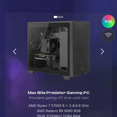
RGB
RGB
Max Bite Predator Gaming PC
Prisstærk gaming-PC til en solid start
AMD Ryzen 7 5700X 8 x 3.4/4.6 GHz
AMD Radeon RX 9060 8GB
16GB 3200MHz DDR4 RAM