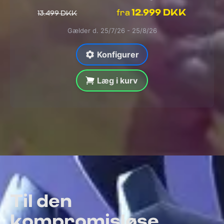
12.999 DKK
fra
13.499 DKK
Gælder d. 25/7/26 - 25/8/26
Konfigurer
Læg i kurv
Til den
kompromisløse