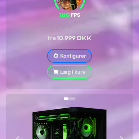
180
FPS
Produktionstid: 1-3 hverdage
10.999 DKK
fra
Konfigurer
Læg i kurv