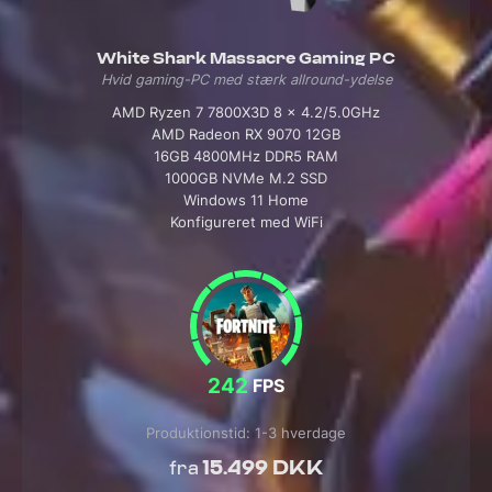
White Shark Massacre Gaming PC
Hvid gaming-PC med stærk allround-ydelse
AMD Ryzen 7 7800X3D 8 x 4.2/5.0GHz
AMD Radeon RX 9070 12GB
16GB 4800MHz DDR5 RAM
1000GB NVMe M.2 SSD
Windows 11 Home
Konfigureret med WiFi
242
FPS
Produktionstid: 1-3 hverdage
15.499 DKK
fra