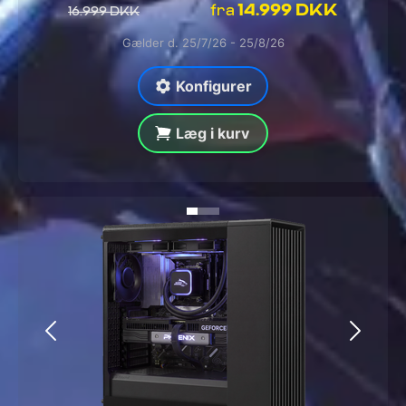
14.999 DKK
fra
16.999 DKK
Gælder d. 25/7/26 - 25/8/26
Konfigurer
Læg i kurv