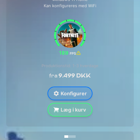
Kan konfigureres med WiFi
189
FPS
Produktionstid: 1-3 hverdage
9.499 DKK
fra
Konfigurer
Læg i kurv