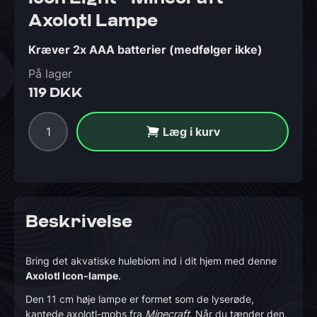
Axolotl Lampe
Kræver 2x AAA batterier (medfølger ikke)
På lager
119 DKK
Læg i kurv
Beskrivelse
Bring det akvatiske hulebiom ind i dit hjem med denne
Axolotl Icon-lampe
.
Den 11 cm høje lampe er formet som de lyserøde,
kantede axolotl-mobs fra
Minecraft
. Når du tænder den,