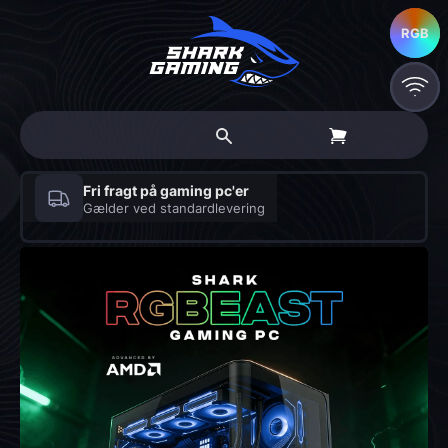
RGB
RGB
Fri fragt på gaming pc'er
Gælder ved standardlevering