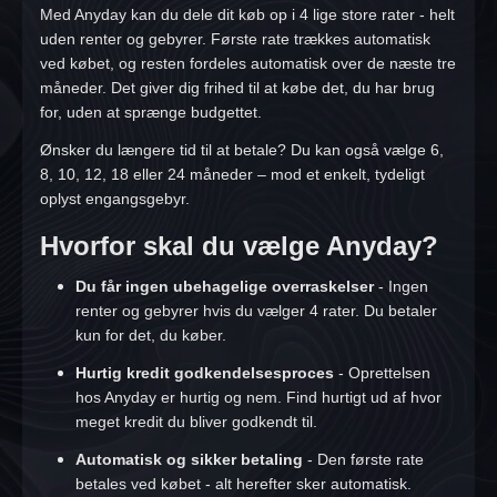
Med Anyday kan du dele dit køb op i 4 lige store rater - helt
uden renter og gebyrer.
Første rate trækkes automatisk
ved købet
, og resten fordeles automatisk over de næste tre
måneder. Det giver dig frihed til at købe det, du har brug
for, uden at sprænge budgettet.
Ønsker du længere tid til at betale? Du kan også vælge 6,
8, 10, 12, 18 eller 24 måneder – mod et enkelt, tydeligt
oplyst engangsgebyr.
Hvorfor skal du vælge Anyday?
Du får ingen ubehagelige overraskelser
- Ingen
renter og gebyrer hvis du vælger 4 rater. Du betaler
kun for det, du køber.
Hurtig kredit godkendelsesproces
- Oprettelsen
hos Anyday er hurtig og nem. Find hurtigt ud af hvor
meget kredit du bliver godkendt til.
Automatisk og sikker betaling
- Den første rate
betales ved købet - alt herefter sker automatisk.