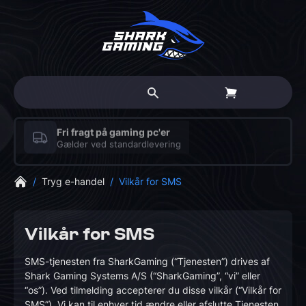
Fri fragt på gaming pc'er
Gælder ved standardlevering
/
Tryg e-handel
/
Vilkår for SMS
Vilkår for SMS
SMS-tjenesten fra SharkGaming (“Tjenesten”) drives af
Shark Gaming Systems A/S (“SharkGaming”, “vi” eller
“os”). Ved tilmelding accepterer du disse vilkår (“Vilkår for
SMS”). Vi kan til enhver tid ændre eller afslutte Tjenesten,