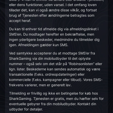
eller dens funktioner, uden varsel. I det omfang loven
tillader det, kan vi også ændre disse vilkår, og fortsat
brug af Tjenesten efter ændringerne betragtes som
accept heraf.
Du kan til enhver tid afmelde dig via afmeldingslinket i
SMS’en. Du modtager herefter en bekræftelse, men
ingen yderligere beskeder, medmindre du tilmelder dig
igen. Afmeldingen gælder kun SMS.
Ved samtykke accepterer du at modtage SMS’er fra
SharkGaming via din mobiludbyder til det oplyste
nummer – også selv om det står på ”Robinsonlisten” eller
lign. lister. Beskederne kan sendes automatisk og være
transaktionelle (f.eks. ordreopdateringer) eller
kommercielle (f.eks. kampagner eller tilbud). Vores SMS-
frekvens varierer, men er generelt lav.
Tilmelding er frivillig og ikke en betingelse for køb hos
SharkGaming. Tjenesten er gratis, men du hæfter selv for
eventuelle gebyrer fra din mobiludbyder. Kontakt din
udbyder for detaljer.