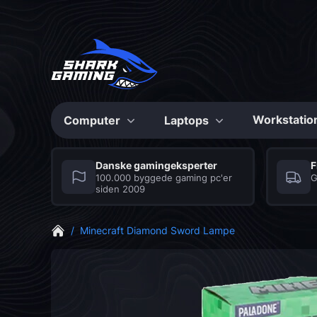
Workstatio
Computer
Laptops
Konfigurerbare
Konfigurerbare
Danske gamingeksperter
F
100.000 byggede gaming pc'er
G
siden 2009
Max Bite
Shark Gaming
Series
Laptops
/
Minecraft Diamond Sword Lampe
De stærkeste Gaming
Seriøse gaming laptops
PC’er til prisen
med et hav af fordele
CS2 Gaming PC
Grafikkort
Mus
Fortnite Gaming PC
Musemåtte
Bundkort