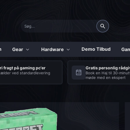
n
Demo Tilbud
Gear
Hardware
Gam
Konfigurerbare
ri fragt på gaming pc'er
Gratis personlig rådg
ælder ved standardlevering
Book en Haj til 30-minut
møde med en ekspert
Shark
Tilbehør
Series
Laptops
Seriøse Gaming PC’er
Se vores udvalg af
med et hav af fordele
tilbehør til gaming
laptops
COD:BO6 Gaming PC
Processor og køling
Tastatur
Diablo 4 Gaming PC
Strømforsyning
Headset