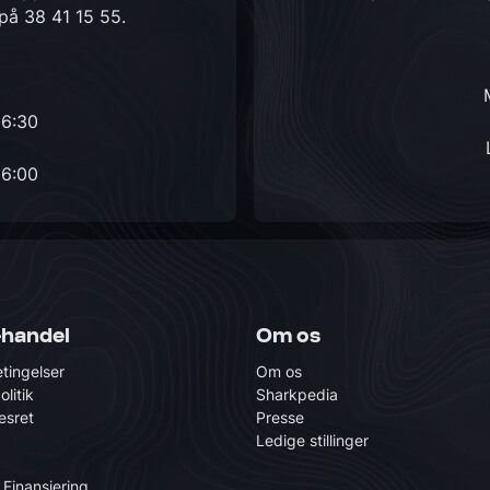
 på
38 41 15 55
.
16:30
16:00
-handel
Om os
tingelser
Om os
olitik
Sharkpedia
esret
Presse
Ledige stillinger
 Finansiering