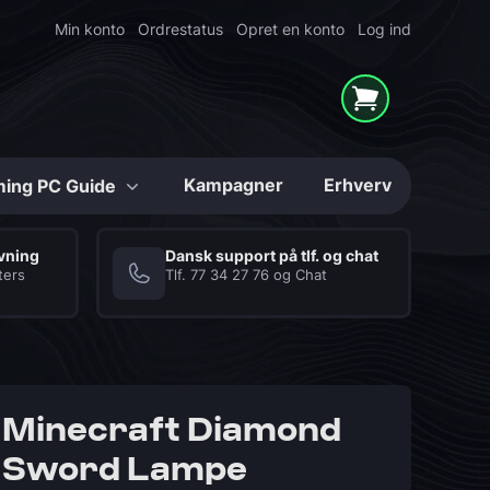
Min konto
Ordrestatus
Opret en konto
Log ind
Kampagner
Erhverv
ing PC Guide
Konfigurerbare
ivning
Dansk support på tlf. og chat
ters
Tlf.
77 34 27 76
og
Chat
Mighty Shark
Series
High-end Gaming PC'er
i unikke løsninger
Hukommelse (RAM)
Kabinetter
Minecraft Diamond
Sword Lampe