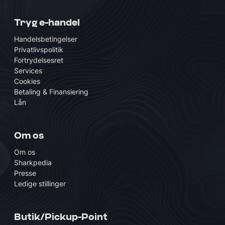
Tryg e-handel
Handelsbetingelser
Privatlivspolitik
Fortrydelsesret
Services
Cookies
Betaling & Finansiering
Lån
Om os
Om os
Sharkpedia
Presse
Ledige stillinger
Butik/Pickup-Point