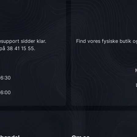
support sidder klar.
Find vores fysiske butik 
 på
38 41 15 55
.
16:30
16:00