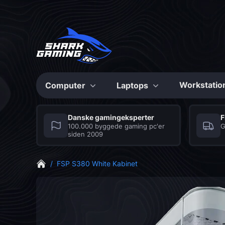
Workstatio
Computer
Laptops
Konfigurerbare
Konfigurerbare
Danske gamingeksperter
F
100.000 byggede gaming pc'er
G
siden 2009
Max Bite
Shark Gaming
Series
Laptops
/
FSP S380 White Kabinet
De stærkeste Gaming
Seriøse gaming laptops
PC’er til prisen
med et hav af fordele
CS2 Gaming PC
Grafikkort
Mus
Fortnite Gaming PC
Musemåtte
Bundkort