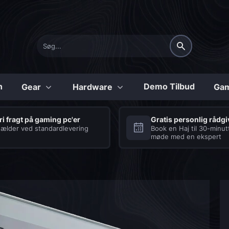
n
Demo Tilbud
Gear
Hardware
Gam
Konfigurerbare
ri fragt på gaming pc'er
Gratis personlig rådg
ælder ved standardlevering
Book en Haj til 30-minut
møde med en ekspert
Shark
Tilbehør
Series
Laptops
Seriøse Gaming PC’er
Se vores udvalg af
med et hav af fordele
tilbehør til gaming
laptops
COD:BO6 Gaming PC
Processor og køling
Tastatur
Diablo 4 Gaming PC
Strømforsyning
Headset