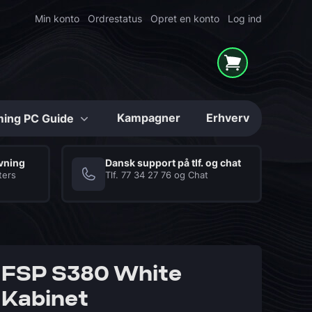
Min konto
Ordrestatus
Opret en konto
Log ind
Kampagner
Erhverv
ing PC Guide
Konfigurerbare
ivning
Dansk support på tlf. og chat
ters
Tlf.
77 34 27 76
og
Chat
Mighty Shark
Series
High-end Gaming PC'er
i unikke løsninger
Hukommelse (RAM)
Kabinetter
FSP S380 White
Kabinet