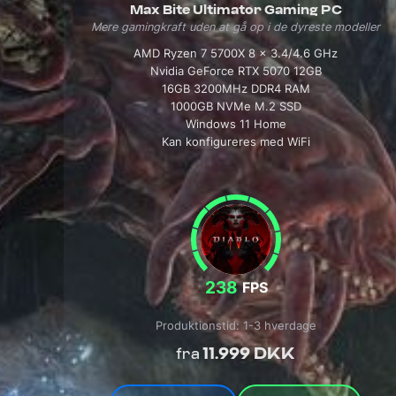
Max Bite Ultimator Gaming PC
Mere gamingkraft uden at gå op i de dyreste modeller
AMD Ryzen 7 5700X 8 x 3.4/4.6 GHz
Nvidia GeForce RTX 5070 12GB
16GB 3200MHz DDR4 RAM
1000GB NVMe M.2 SSD
Windows 11 Home
Kan konfigureres med WiFi
238
FPS
Produktionstid: 1-3 hverdage
11.999 DKK
fra