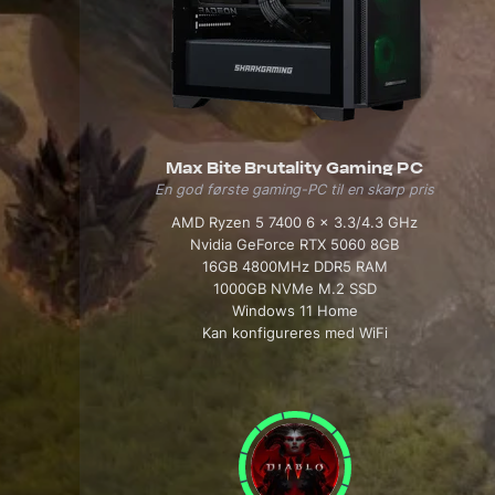
Max Bite Brutality Gaming PC
En god første gaming-PC til en skarp pris
AMD Ryzen 5 7400 6 x 3.3/4.3 GHz
Nvidia GeForce RTX 5060 8GB
16GB 4800MHz DDR5 RAM
1000GB NVMe M.2 SSD
Windows 11 Home
Kan konfigureres med WiFi