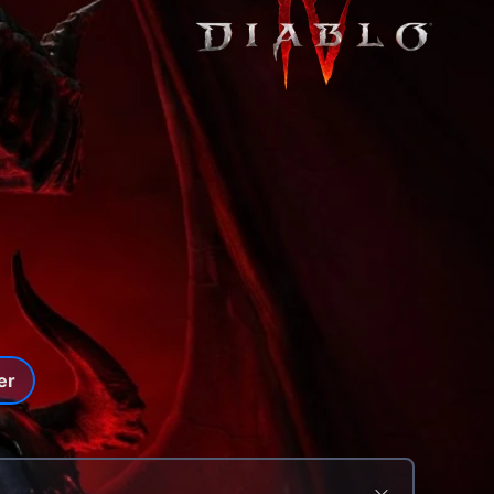
Ready, Set, Game
Klar til gaming
Færdigbyggede PC'er
og samlede pakke
Software
Se alle gaming guides her
Shark Gaming Gear
LED Lys
er