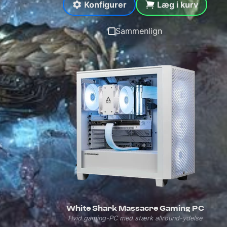
Konfigurer
Læg i kurv
Sammenlign
White Shark Massacre Gaming PC
Hvid gaming-PC med stærk allround-ydelse