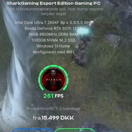
SharkGaming Esport Edition Gaming PC
Skabt til konkurrenceprægede spil, hvor hurtig respons
betyder noget
Intel Core Ultra 7 265KF 8p x 3.3/5.5 GHz
Nvidia GeForce RTX 5070 12GB
16GB 4800MHz DDR5 RAM
1000GB NVMe M.2 SSD
Windows 11 Home
Konfigureret med WiFi
261
FPS
Produktionstid: 1-3 hverdage
15.499 DKK
fra