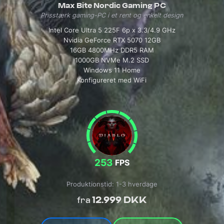
Max Bite Nordic Gaming PC
Prisstærk gaming-PC i et rent og enkelt design
Intel Core Ultra 5 225F 6p x 3.3/4.9 GHz
Nvidia GeForce RTX 5070 12GB
16GB 4800MHz DDR5 RAM
1000GB NVMe M.2 SSD
Windows 11 Home
Konfigureret med WiFi
253
FPS
Produktionstid: 1-3 hverdage
12.999 DKK
fra