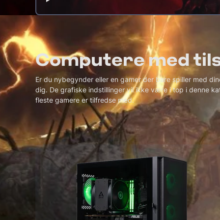
Computere med tils
Er du nybegynder eller en gamer der bare spiller med dine
dig. De grafiske indstillinger vil ikke være i top i denne 
fleste gamere er tilfredse med.