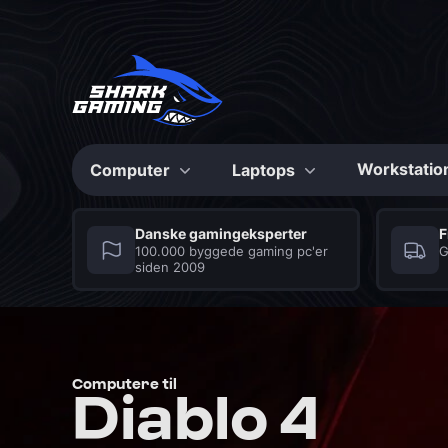
Workstatio
Computer
Laptops
Konfigurerbare
Konfigurerbare
Danske gamingeksperter
F
100.000 byggede gaming pc'er
G
siden 2009
Max Bite
Shark Gaming
Series
Laptops
De stærkeste Gaming
Seriøse gaming laptops
PC’er til prisen
med et hav af fordele
CS2 Gaming PC
Grafikkort
Mus
Fortnite Gaming PC
Musemåtte
Bundkort
Computere til
Diablo 4