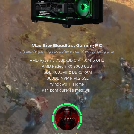
Max Bite Bloodlust Gaming PC
Flydende gaming i populære spil til en fornuftig pris
AMD Ryzen 5 7500X3D 6 x 4.0/4.5 GHz
AMD Radeon RX 9060 8GB
16GB 4800MHz DDR5 RAM
1000GB NVMe M.2 SSD
Windows 11 Home
Kan konfigureres med WiFi