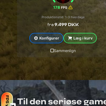
178
FPS
Produktionstid: 1-3 hverdage
9.499 DKK
fra
Konfigurer
Læg i kurv
Sammenlign
Til den seriøse gam