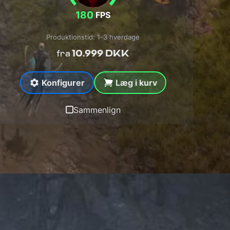
180
FPS
Produktionstid: 1-3 hverdage
10.999 DKK
fra
Konfigurer
Læg i kurv
Sammenlign