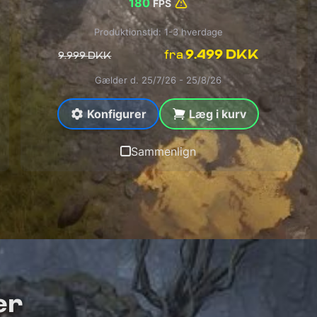
180
FPS
Produktionstid: 1-3 hverdage
9.499 DKK
fra
9.999 DKK
Gælder d. 25/7/26 - 25/8/26
Konfigurer
Læg i kurv
Sammenlign
er