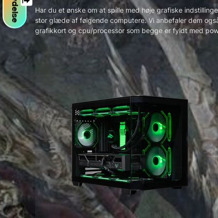
FPS ydelse
Har du et ønske om at spille med høje grafiske indstilling
stor glæde af følgende computere. Vi anbefaler dem også ti
grafikkort og cpu/processor som begge er fyldt med pow