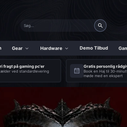
n
Demo Tilbud
Gear
Hardware
Gam
Konfigurerbare
ri fragt på gaming pc'er
Gratis personlig rådg
ælder ved standardlevering
Book en Haj til 30-minut
møde med en ekspert
Shark
Tilbehør
Series
Laptops
Seriøse Gaming PC’er
Se vores udvalg af
med et hav af fordele
tilbehør til gaming
laptops
COD:BO6 Gaming PC
Processor og køling
Tastatur
Diablo 4 Gaming PC
Strømforsyning
Headset