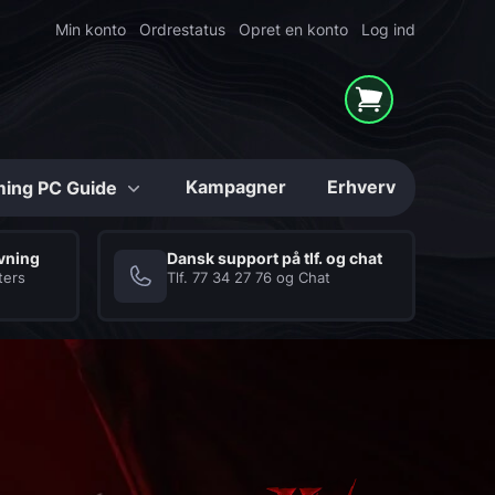
Min konto
Ordrestatus
Opret en konto
Log ind
Kampagner
Erhverv
ing PC Guide
Konfigurerbare
ivning
Dansk support på tlf. og chat
ters
Tlf.
77 34 27 76
og
Chat
Mighty Shark
Series
High-end Gaming PC'er
i unikke løsninger
Hukommelse (RAM)
Kabinetter