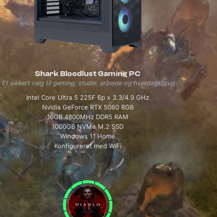
Shark Bloodlust Gaming PC
Et sikkert valg til gaming, studie, arbejde og hverdagsbrug
Intel Core Ultra 5 225F 6p x 3.3/4.9 GHz
Nvidia GeForce RTX 5060 8GB
16GB 4800MHz DDR5 RAM
1000GB NVMe M.2 SSD
Windows 11 Home
Konfigureret med WiFi