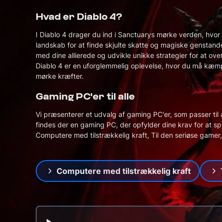
Book en Haj
Hvad er Diablo 4?
Book en gratis samtale
I Diablo 4 drager du ind i Sanctuarys mørke verden, hv
landskab for at finde skjulte skatte og magiske genstand
Få personlig rådgivning
med dine allierede og udvikle unikke strategier for at ov
og find den perfekte
GTA5 Gaming PC
Harddisk og SSD
Skærm
Valorant Gaming P
Gamer stol
Netværk
Diablo 4 er en uforglemmelig oplevelse, hvor du må kæm
Gaming PC
mørke kræfter.
Gaming PC'er til alle
Vi præsenterer et udvalg af gaming PC'er, som passer til a
findes der en gaming PC, der opfylder dine krav for at sp
Computere med tilstrækkelig kraft, Til den seriøse gamer
Computere med tilstrækkelig kraft