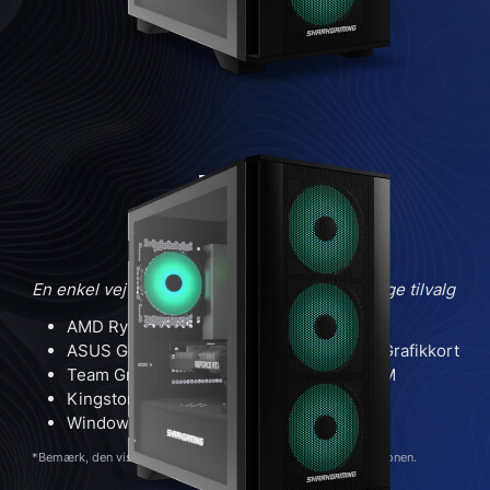
Max Bite
Extreme
Gaming PC
En enkel vej ind i PC-gaming uden unødvendige tilvalg
AMD Ryzen 5 5500 Processor
ASUS GeForce RTX 3050 DUAL OC 6GB Grafikkort
Team Group Expert 2x8GB 3200MHz RAM
Kingston NV3 1TB NVMe
Windows 11 Home
*Bemærk, den viste model kan variere fra standard-konfigurationen.