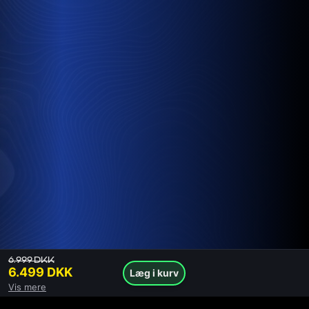
6.999 DKK
6.499 DKK
Læg i kurv
FPS ydelse
Vis mere