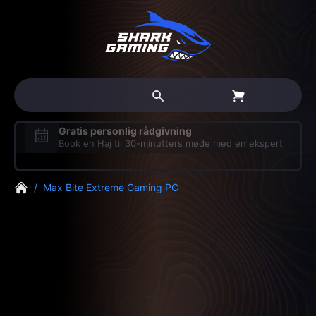
Dansk support på tlf. og chat
Tlf.
77 34 27 76
og
Chat
/
Max Bite Extreme Gaming PC