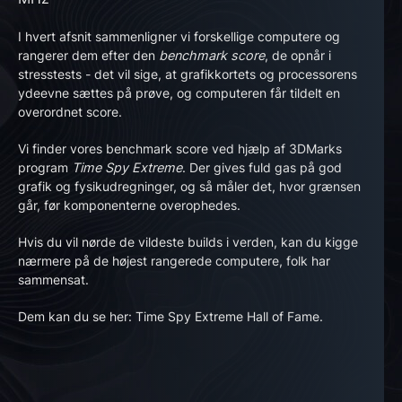
I hvert afsnit sammenligner vi forskellige computere og
rangerer dem efter den
benchmark score
, de opnår i
stresstests - det vil sige, at grafikkortets og processorens
ydeevne sættes på prøve, og computeren får tildelt en
overordnet score.
Vi finder vores benchmark score ved hjælp af 3DMarks
program
Time
Spy
Extreme
. Der gives fuld gas på god
grafik og fysikudregninger, og så måler det, hvor grænsen
går, før komponenterne overophedes.
Hvis du vil nørde de vildeste builds i verden, kan du kigge
nærmere på de højest rangerede computere, folk har
sammensat.
Dem kan du se her:
Time Spy Extreme Hall of Fame
.